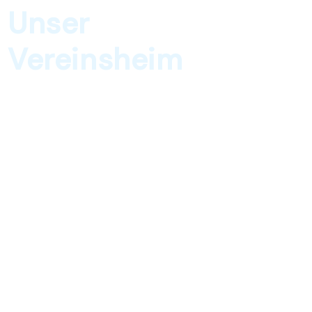
Unser
Vereinsheim
Treffpunkt für Mitglieder, Raum für
unvergessliche Momente